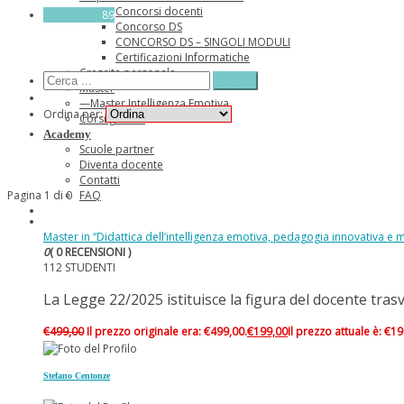
Concorsi docenti
Tutti i corsi
89
Concorso DS
CONCORSO DS – SINGOLI MODULI
Certificazioni Informatiche
Crescita personale
Master
—Master Intelligenza Emotiva
Ordina per:
Corsi gratuiti
Academy
Scuole partner
Diventa docente
Contatti
Pagina 1 di 0
FAQ
Master in “Didattica dell’intelligenza emotiva, pedagogia innovativa e 
0
( 0 RECENSIONI )
112 STUDENTI
La Legge 22/2025 istituisce la figura del docente tra
€
499,00
Il prezzo originale era: €499,00.
€
199,00
Il prezzo attuale è: €19
Stefano Centonze