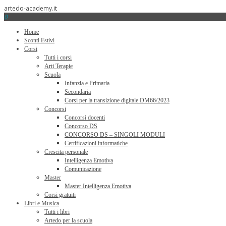
artedo-academy.it
0
Home
Sconti Estivi
Corsi
Tutti i corsi
Arti Terapie
Scuola
Infanzia e Primaria
Secondaria
Corsi per la transizione digitale DM66/2023
Concorsi
Concorsi docenti
Concorso DS
CONCORSO DS – SINGOLI MODULI
Certificazioni informatiche
Crescita personale
Intelligenza Emotiva
Comunicazione
Master
Master Intelligenza Emotiva
Corsi gratuiti
Libri e Musica
Tutti i libri
Artedo per la scuola