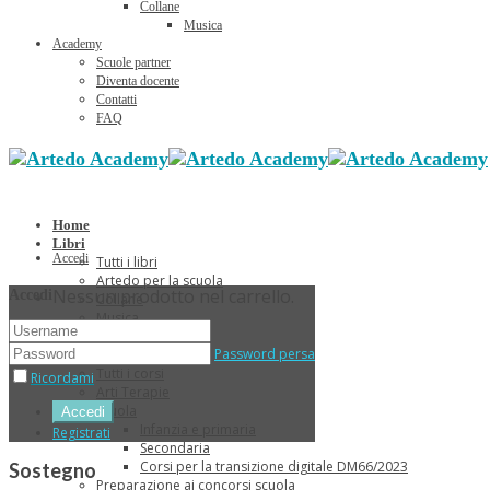
Collane
Musica
Academy
Scuole partner
Diventa docente
Contatti
FAQ
Home
Libri
Accedi
Tutti i libri
Artedo per la scuola
Nessun prodotto nel carrello.
Accedi
Collane
Musica
Sconti Estivi
Password persa
Corsi
Tutti i corsi
Ricordami
Arti Terapie
Scuola
Infanzia e primaria
Registrati
Secondaria
Corsi per la transizione digitale DM66/2023
Sostegno
Preparazione ai concorsi scuola