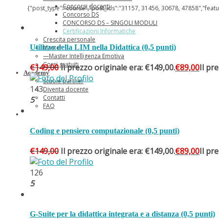
Concorsi docenti
{"post_type":"course","post_ids":"31157, 31456, 30678, 47858","featu
Concorso DS
CONCORSO DS – SINGOLI MODULI
Certificazioni Informatiche
Crescita personale
Utilizzo della LIM nella Didattica (0,5 punti)
Master
—Master Intelligenza Emotiva
Corsi gratuiti
€
149,00
Il prezzo originale era: €149,00.
€
89,00
Il pr
Academy
Scuole partner
143
Diventa docente
Contatti
5
FAQ
Coding e pensiero computazionale (0,5 punti)
€
149,00
Il prezzo originale era: €149,00.
€
89,00
Il pr
126
5
G-Suite per la didattica integrata e a distanza (0,5 punti)