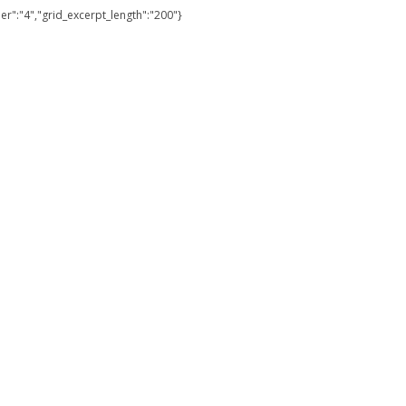
er":"4","grid_excerpt_length":"200"}