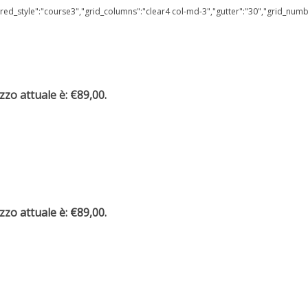
red_style":"course3","grid_columns":"clear4 col-md-3","gutter":"30","grid_numb
ezzo attuale è: €89,00.
ezzo attuale è: €89,00.