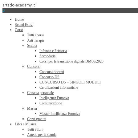
artedo-academy.it
0
Home
Sconti Estivi
Corsi
Tutti i corsi
Arti Terapie
Scuola
Infanzia e Primaria
Secondaria
Corsi per la transizione digitale DM66/2023
Concorsi
Concorsi docenti
Concorso DS
CONCORSO DS – SINGOLI MODULI
Certificazioni informatiche
Crescita personale
Intelligenza Emotiva
Comunicazione
Master
Master Intelligenza Emotiva
Corsi gratuiti
Libri e Musica
Tutti i libri
Artedo per la scuola