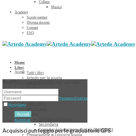
Collane
Musica
Academy
Scuole partner
Diventa docente
Contatti
FAQ
Home
Libri
Accedi
Tutti i libri
Artedo per la scuola
Nessun prodotto nel carrello.
Accedi
Collane
Musica
Sconti Estivi
Password persa
Corsi
Tutti i corsi
Ricordami
Arti Terapie
Scuola
Infanzia e primaria
Registrati
Secondaria
Corsi per la transizione digitale DM66/2023
Acquisisci punteggio per le graduatorie GPS
Preparazione ai concorsi scuola