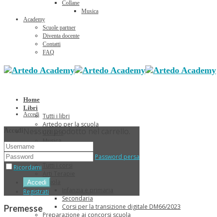
Collane
Musica
Academy
Scuole partner
Diventa docente
Contatti
FAQ
Home
Libri
Accedi
Tutti i libri
Artedo per la scuola
Nessun prodotto nel carrello.
Accedi
Collane
Musica
Sconti Estivi
Password persa
Corsi
Tutti i corsi
Ricordami
Arti Terapie
Scuola
Infanzia e primaria
Registrati
Secondaria
Corsi per la transizione digitale DM66/2023
Premesse
Preparazione ai concorsi scuola