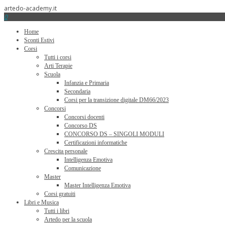
artedo-academy.it
0
Home
Sconti Estivi
Corsi
Tutti i corsi
Arti Terapie
Scuola
Infanzia e Primaria
Secondaria
Corsi per la transizione digitale DM66/2023
Concorsi
Concorsi docenti
Concorso DS
CONCORSO DS – SINGOLI MODULI
Certificazioni informatiche
Crescita personale
Intelligenza Emotiva
Comunicazione
Master
Master Intelligenza Emotiva
Corsi gratuiti
Libri e Musica
Tutti i libri
Artedo per la scuola