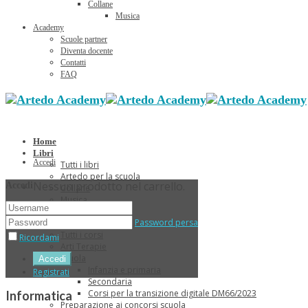
Collane
Musica
Academy
Scuole partner
Diventa docente
Contatti
FAQ
Home
Libri
Accedi
Tutti i libri
Artedo per la scuola
Nessun prodotto nel carrello.
Accedi
Collane
Musica
Sconti Estivi
Password persa
Corsi
Tutti i corsi
Ricordami
Arti Terapie
Scuola
Infanzia e primaria
Registrati
Secondaria
Corsi per la transizione digitale DM66/2023
Informatica
Preparazione ai concorsi scuola