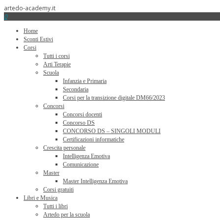
artedo-academy.it
0
Home
Sconti Estivi
Corsi
Tutti i corsi
Arti Terapie
Scuola
Infanzia e Primaria
Secondaria
Corsi per la transizione digitale DM66/2023
Concorsi
Concorsi docenti
Concorso DS
CONCORSO DS – SINGOLI MODULI
Certificazioni informatiche
Crescita personale
Intelligenza Emotiva
Comunicazione
Master
Master Intelligenza Emotiva
Corsi gratuiti
Libri e Musica
Tutti i libri
Artedo per la scuola