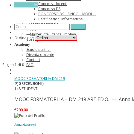
Concorsi docenti
Tutti i corsi
89
Concorso DS
CONCORSO DS – SINGOLI MODULI
Certificazioni Informatiche
Crescita personale
Master
—Master Intelligenza Emotiva
Ordina per:
Corsi gratuiti
Academy
Scuole partner
Diventa docente
Contatti
Pagina 1 di 0
FAQ
MOOC FORMATORI IA DM 219
0
( 0 RECENSIONI )
148 STUDENTI
MOOC FORMATORI IA – DM 219 ART.ED.O. — Anna Marc
€
299,00
Anna Marconetti