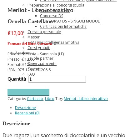
Preparazione ai concorsi scuola
Merliot – Libro interattivo
Concorsi docenti
Concorso DS
Ornella Castellano
CONCORSO DS – SINGOLI MODULI
Certificazioni Informatiche
Crescita personale
€
12,00
Master
—Master Intelligenza Emotiva
Formato del libro: Cartaceo
Corsi gratuiti
Academy
Editore: Vesepia – Sannicola (LE)
Scuole partner
Prezzo: € 12,00
Diventa docente
Formato: 12 x 23 cm
Contatti
ISBN: 979-12-8027-206-5
FAQ
Aggiungi al carrello
Categorie:
Cartaceo
,
Libro
Tag:
Merliot - Libro interattivo
Descrizione
Recensioni (0)
Descrizione
Due ragazzi, un sacchetto di cioccolatini e un vecchio