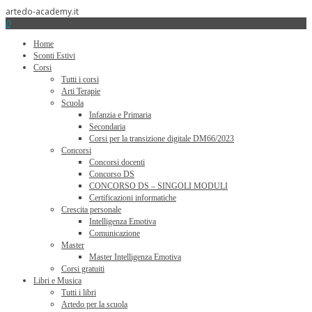
artedo-academy.it
0
Home
Sconti Estivi
Corsi
Tutti i corsi
Arti Terapie
Scuola
Infanzia e Primaria
Secondaria
Corsi per la transizione digitale DM66/2023
Concorsi
Concorsi docenti
Concorso DS
CONCORSO DS – SINGOLI MODULI
Certificazioni informatiche
Crescita personale
Intelligenza Emotiva
Comunicazione
Master
Master Intelligenza Emotiva
Corsi gratuiti
Libri e Musica
Tutti i libri
Artedo per la scuola