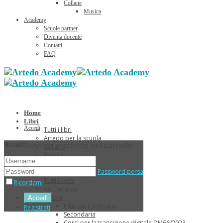
Collane
Musica
Academy
Scuole partner
Diventa docente
Contatti
FAQ
Home
Libri
Accedi
Tutti i libri
Artedo per la scuola
Nessun prodotto nel carrello.
Accedi
Collane
Musica
Sconti Estivi
Password persa
Corsi
Tutti i corsi
Ricordami
Arti Terapie
Scuola
Infanzia e primaria
Registrati
Secondaria
Corsi per la transizione digitale DM66/2023