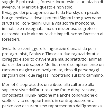
saggio. E poi castelli, foreste, incantesimi e un pizzico di
avventura. Merliot è questo e non solo.
Il viaggio dei protagonisti parte da Horsky, un piccolo
borgo medievale dove i potenti Signori che governano
sfruttano i con- tadini. Qui la vita scorre monotona,
immobile e rassegnata, ma un misterioso segreto si
nasconde tra le alte mura che impedi- scono l’accesso ai
forestieri.
Svelarlo e sconfiggere le ingiustizie è una sfida per i
protago- nisti, Fabius e Timoclea: due ragazzi dotati di
coraggio e spirito d’avventura ma, soprattutto, animati
dal desiderio di sapere. Merliot non è semplicemente un
racconto magico e coinvolgen- te, ricco di personaggi
singolari che i due ragazzi incontrano sul loro cammino.
Merliot è, soprattutto, un tributo alla cultura e alla
sapienza viste dall’autrice come fonte di ispirazione,
conoscenza, illumi- nazione ma anche condivisione di
scelte di vita ed opportunità, in contrapposizione al
pericoloso oscurantismo rappresentato dall’ignoranza,