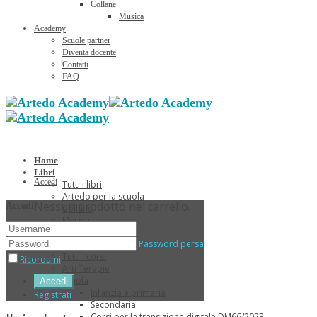
Collane
Musica
Academy
Scuole partner
Diventa docente
Contatti
FAQ
Home
Libri
Accedi
Tutti i libri
Artedo per la scuola
Nessun prodotto nel carrello.
Accedi
Collane
Musica
Sconti Estivi
Password persa
Corsi
Tutti i corsi
Ricordami
Arti Terapie
Scuola
Infanzia e primaria
Registrati
Secondaria
Corsi per la transizione digitale DM66/2023