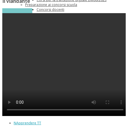
Il viandante
Preparazione ai concorsi scuola
Concorsi docenti
Torna al Corso
Concorso DS
CONCORSO DS – SINGOLI MODULI
Certificazioni Informatiche
Crescita personale
Master
—Master Intelligenza Emotiva
Corsi gratuiti
Academy
Scuole partner
Diventa docente
Contatti
FAQ
NApprendere TT