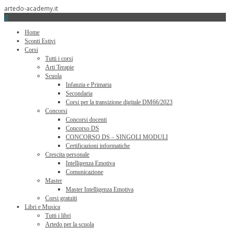
artedo-academy.it
0
Home
Sconti Estivi
Corsi
Tutti i corsi
Arti Terapie
Scuola
Infanzia e Primaria
Secondaria
Corsi per la transizione digitale DM66/2023
Concorsi
Concorsi docenti
Concorso DS
CONCORSO DS – SINGOLI MODULI
Certificazioni informatiche
Crescita personale
Intelligenza Emotiva
Comunicazione
Master
Master Intelligenza Emotiva
Corsi gratuiti
Libri e Musica
Tutti i libri
Artedo per la scuola