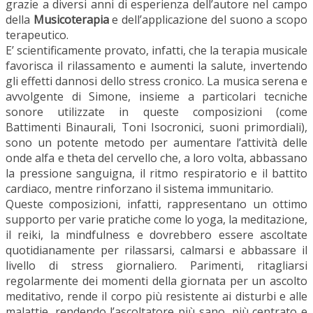
grazie a diversi anni di esperienza dell’autore nel campo
della
Musicoterapia
e dell’applicazione del suono a scopo
terapeutico.
E’ scientificamente provato, infatti, che la terapia musicale
favorisca il rilassamento e aumenti la salute, invertendo
gli effetti dannosi dello stress cronico. La musica serena e
avvolgente di Simone, insieme a particolari tecniche
sonore utilizzate in queste composizioni (come
Battimenti Binaurali, Toni Isocronici, suoni primordiali),
sono un potente metodo per aumentare l’attività delle
onde alfa e theta del cervello che, a loro volta, abbassano
la pressione sanguigna, il ritmo respiratorio e il battito
cardiaco, mentre rinforzano il sistema immunitario.
Queste composizioni, infatti, rappresentano un ottimo
supporto per varie pratiche come lo yoga, la meditazione,
il reiki, la mindfulness e dovrebbero essere ascoltate
quotidianamente per rilassarsi, calmarsi e abbassare il
livello di stress giornaliero. Parimenti, ritagliarsi
regolarmente dei momenti della giornata per un ascolto
meditativo, rende il corpo più resistente ai disturbi e alle
malattie, rendendo l’ascoltatore più sano, più centrato e