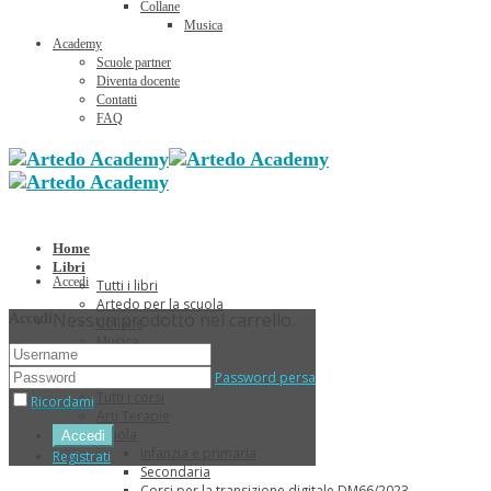
Collane
Musica
Academy
Scuole partner
Diventa docente
Contatti
FAQ
Home
Libri
Accedi
Tutti i libri
Artedo per la scuola
Nessun prodotto nel carrello.
Accedi
Collane
Musica
Sconti Estivi
Password persa
Corsi
Tutti i corsi
Ricordami
Arti Terapie
Scuola
Infanzia e primaria
Registrati
Secondaria
Corsi per la transizione digitale DM66/2023