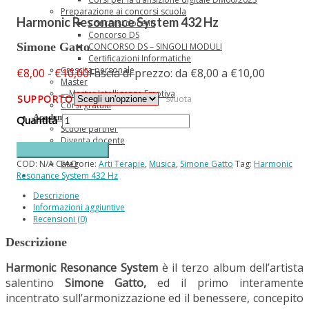
Preparazione ai concorsi scuola
Harmonic Resonance System 432 Hz
Concorsi docenti
Concorso DS
Simone Gatto
CONCORSO DS – SINGOLI MODULI
Certificazioni Informatiche
Crescita personale
€
8,00
-
€
10,00
Fascia di prezzo: da €8,00 a €10,00
Master
—Master Intelligenza Emotiva
SUPPORTO
Svuota
Corsi gratuiti
Academy
Scuole partner
Diventa docente
Aggiungi al carrello
Contatti
COD:
N/A
Categorie:
Arti Terapie
,
Musica
,
Simone Gatto
Tag:
Harmonic
FAQ
Resonance System 432 Hz
Descrizione
Informazioni aggiuntive
Recensioni (0)
Descrizione
Harmonic Resonance System
è il terzo album dell’artista
salentino
Simone Gatto,
ed il primo interamente
incentrato sull’armonizzazione ed il benessere, concepito