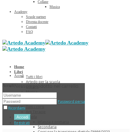
Collane
Musica
Academy
Scuole partner
Diventa docente
Contatti
FAQ
Home
Libri
Accedi
Tutti i libri
Artedo per la scuola
Nessun prodotto nel carrello.
Accedi
Collane
Musica
Sconti Estivi
Password persa
Corsi
Tutti i corsi
Ricordami
Arti Terapie
Scuola
Infanzia e primaria
Registrati
Secondaria
Corsi per la transizione digitale DM66/2023