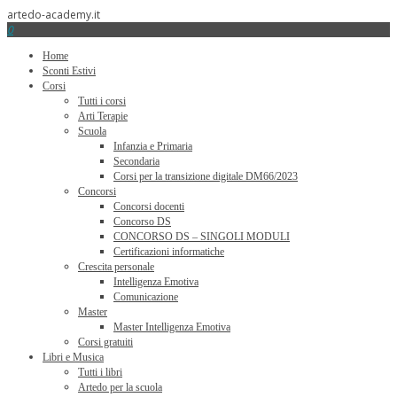
artedo-academy.it
0
Home
Sconti Estivi
Corsi
Tutti i corsi
Arti Terapie
Scuola
Infanzia e Primaria
Secondaria
Corsi per la transizione digitale DM66/2023
Concorsi
Concorsi docenti
Concorso DS
CONCORSO DS – SINGOLI MODULI
Certificazioni informatiche
Crescita personale
Intelligenza Emotiva
Comunicazione
Master
Master Intelligenza Emotiva
Corsi gratuiti
Libri e Musica
Tutti i libri
Artedo per la scuola