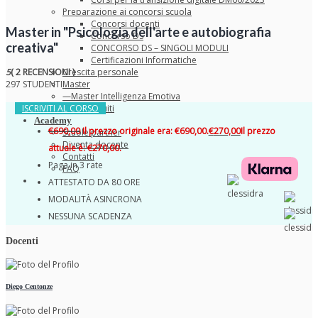
Preparazione ai concorsi scuola
Concorsi docenti
Master in "Psicologia dell'arte e autobiografia
Concorso DS
creativa"
CONCORSO DS – SINGOLI MODULI
Certificazioni Informatiche
5
( 2 RECENSIONI )
Crescita personale
297 STUDENTI
Master
—Master Intelligenza Emotiva
ISCRIVITI AL CORSO
Corsi gratuiti
Academy
€
690,00
Il prezzo originale era: €690,00.
€
270,00
Il prezzo
Scuole partner
Diventa docente
attuale è: €270,00.
Contatti
Paga in 3 rate
FAQ
ATTESTATO DA 80 ORE
MODALITÀ ASINCRONA
NESSUNA SCADENZA
Docenti
Diego Centonze