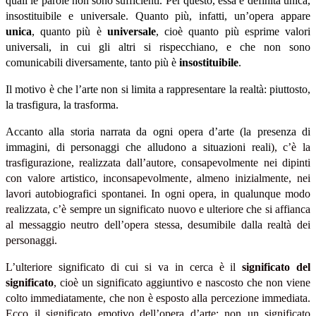
quali le parole non sono sufficienti. Per questo, essa è definita unica,
insostituibile e universale. Quanto più, infatti, un’opera appare
unica
, quanto più è
universale
, cioè quanto più esprime valori
universali, in cui gli altri si rispecchiano, e che non sono
comunicabili diversamente, tanto più è
insostituibile
.
Il motivo è che l’arte non si limita a rappresentare la realtà: piuttosto,
la trasfigura, la trasforma.
Accanto alla storia narrata da ogni opera d’arte (la presenza di
immagini, di personaggi che alludono a situazioni reali
), c’è la
trasfigurazione, realizzata dall’autore, consapevolmente nei dipinti
con valore artistico, inconsapevolmente, almeno inizialmente, nei
lavori autobiografici spontanei. In ogni opera, in qualunque modo
realizzata, c’è sempre un significato nuovo e ulteriore che si affianca
al messaggio neutro dell’opera stessa, desumibile dalla realtà dei
personaggi.
L’ulteriore significato di cui si va in cerca è il
significato del
significato
, cioè un significato aggiuntivo e nascosto che non viene
colto immediatamente, che non è esposto alla percezione immediata.
Ecco il significato emotivo dell’opera d’arte: non un significato