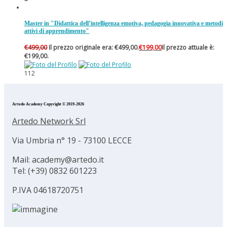
Master in "Didattica dell’intelligenza emotiva, pedagogia innovativa e metodi
attivi di apprendimento"
€
499,00
Il prezzo originale era: €499,00.
€
199,00
Il prezzo attuale è:
€199,00.
112
Artedo Academy Copyright © 2019-2026
Artedo Network Srl
Via Umbria n° 19 - 73100 LECCE
Mail: academy@artedo.it
Tel: (+39) 0832 601223
P.IVA 04618720751