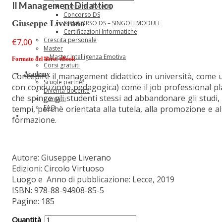
Il Management Didattico
Concorsi docenti
Concorso DS
Giuseppe Liverano
CONCORSO DS – SINGOLI MODULI
Certificazioni Informatiche
Crescita personale
€
7,00
Master
—Master Intelligenza Emotiva
Formato del libro: eBook
Corsi gratuiti
Academy
Concepire il management didattico in università, come u
Scuole partner
con conduzione pedagogica) come il job professional plac
Diventa docente
che spinge gli studenti stessi ad abbandonare gli studi, 
Contatti
FAQ
tempi, perchè orientata alla tutela, alla promozione e al
formazione.
Autore: Giuseppe Liverano
Edizioni: Circolo Virtuoso
Luogo e Anno di pubblicazione: Lecce, 2019
ISBN: 978-88-94908-85-5
Pagine: 185