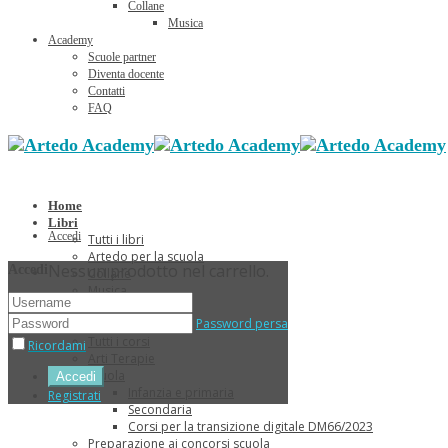
Collane
Musica
Academy
Scuole partner
Diventa docente
Contatti
FAQ
Home
Libri
Accedi
Tutti i libri
Artedo per la scuola
Nessun prodotto nel carrello.
Accedi
Collane
Musica
Sconti Estivi
Password persa
Corsi
Tutti i corsi
Ricordami
Arti Terapie
Scuola
Infanzia e primaria
Registrati
Secondaria
Corsi per la transizione digitale DM66/2023
Preparazione ai concorsi scuola