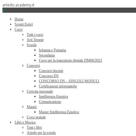
artedo-academy.it
0
Home
Sconti Estivi
Corsi
Tutti i corsi
Arti Terapie
Scuola
Infanzia e Primaria
Secondaria
Corsi per la transizione digitale DM66/2023
Concorsi
Concorsi docenti
Concorso DS
CONCORSO DS – SINGOLI MODULI
Certificazioni informatiche
Crescita personale
Intelligenza Emotiva
Comunicazione
Master
Master Intelligenza Emotiva
Corsi gratuiti
Libri e Musica
Tutti i libri
Artedo per la scuola